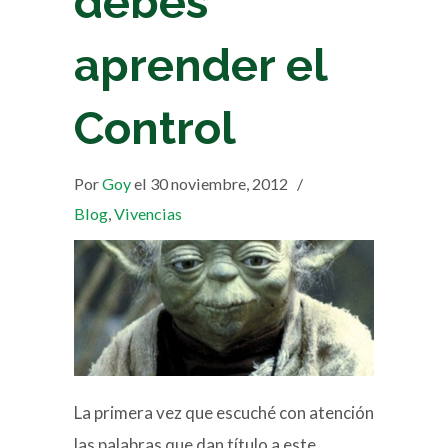
debes
aprender el
Control
Por
Goy
el 30 noviembre, 2012
/
Blog
,
Vivencias
La primera vez que escuché con atención
las palabras que dan título a este