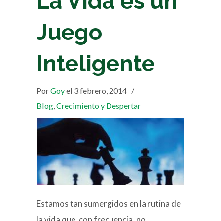
La Vida es un
Juego
Inteligente
Por
Goy
el 3 febrero, 2014
/
Blog
,
Crecimiento y Despertar
Estamos tan sumergidos en la rutina de
la vida que, con frecuencia, no