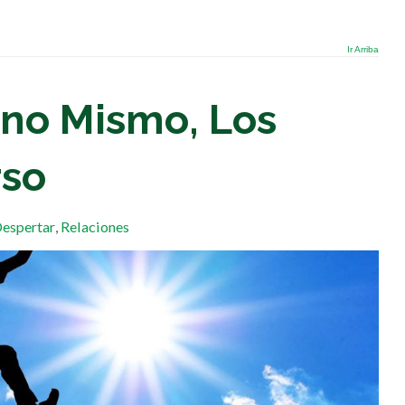
Ir Arriba
Uno Mismo, Los
rso
Despertar
,
Relaciones