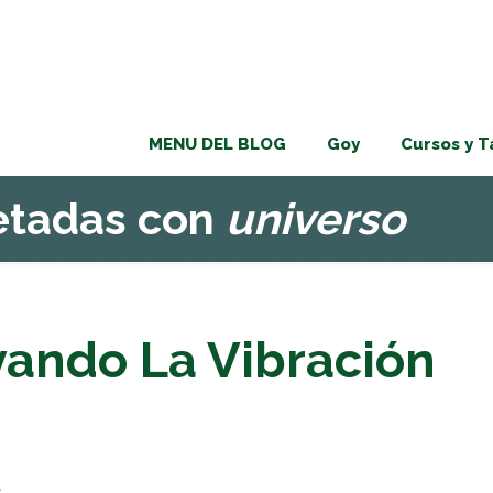
MENU DEL BLOG
Goy
Cursos y T
uetadas con
universo
vando La Vibración
s