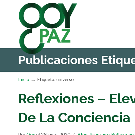
Publicaciones Etiq
→
Inicio
Etiqueta: universo
Reflexiones – Ele
De La Conciencia
Por
Goy
el 29 junio, 2020
/
Blog
,
Programa Reflexione