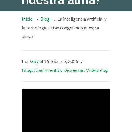
nuestra alma?
→
→
Inicio
Blog
La inteligencia artificial y
la tecnología están congelando nuestra
alma?
Por
Goy
el 19 febrero, 2025
/
Blog
,
Crecimiento y Despertar
,
Videoblog