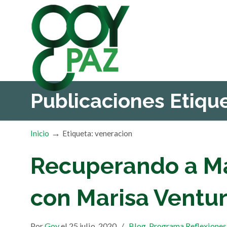
Publicaciones Etiq
→
Inicio
Etiqueta: veneracion
Recuperando a M
con Marisa Ventu
Por
Goy
el 25 julio, 2020
/
Blog
,
Programa Reflexiones