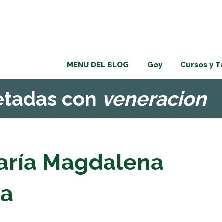
MENU DEL BLOG
Goy
Cursos y T
uetadas con
veneracion
aría Magdalena
ra