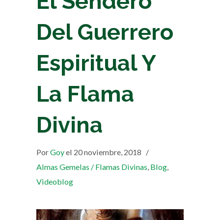
El Sendero
Del Guerrero
Espiritual Y
La Flama
Divina
Por
Goy
el 20 noviembre, 2018
/
Almas Gemelas / Flamas Divinas
,
Blog
,
Videoblog