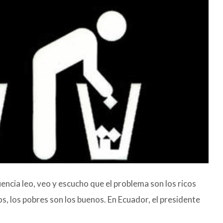
ncia leo, veo y escucho que el problema son los ricos
s, los pobres son los buenos. En Ecuador, el presidente