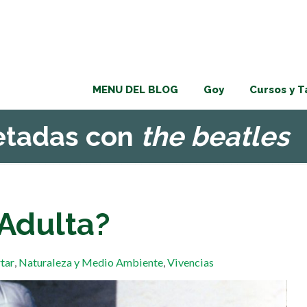
MENU DEL BLOG
Goy
Cursos y T
uetadas con
the beatles
 Adulta?
tar
,
Naturaleza y Medio Ambiente
,
Vivencias