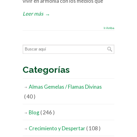
vivir en armonía con los medios que
Leer más
→
Ir Arriba
Categorías
Almas Gemelas / Flamas Divinas
( 40 )
Blog
( 246 )
Crecimiento y Despertar
( 108 )