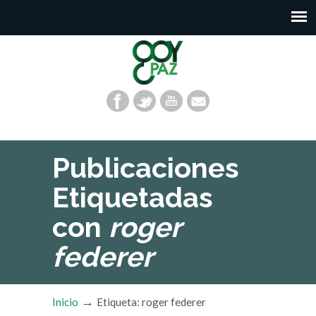
Publicaciones
Etiquetadas
con
roger
federer
→
Inicio
Etiqueta: roger federer