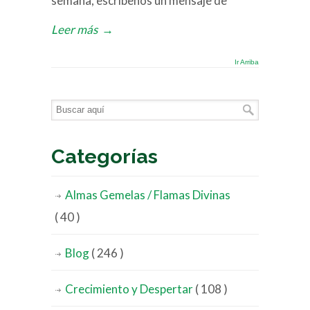
semana, escríbenos un mensaje de
Leer más
→
Ir Arriba
Categorías
Almas Gemelas / Flamas Divinas
( 40 )
Blog
( 246 )
Crecimiento y Despertar
( 108 )