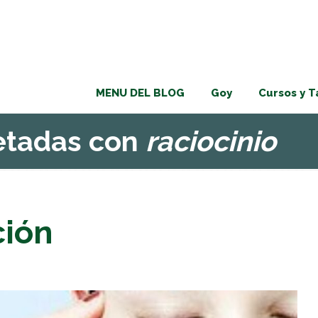
MENU DEL BLOG
Goy
Cursos y T
uetadas con
raciocinio
ción