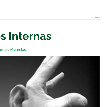
Ir Arriba
s Internas
ertar
,
Vivencias