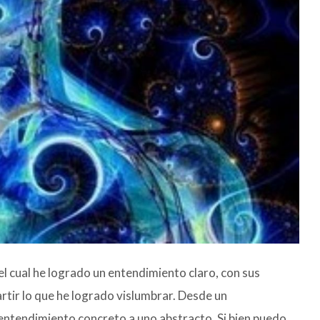
l cual he logrado un entendimiento claro, con sus
rtir lo que he logrado vislumbrar. Desde un
entendimiento concreto a uno abstracto. Si bien puedo