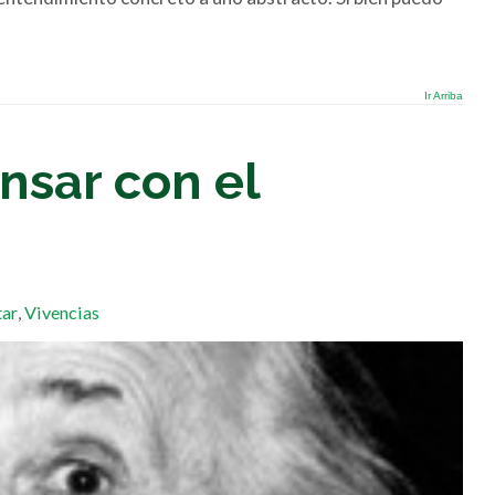
Ir Arriba
nsar con el
tar
,
Vivencias