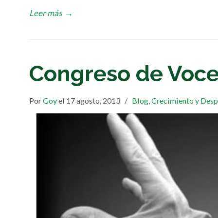
Leer más
→
Congreso de Voce
Por
Goy
el 17 agosto, 2013
/
Blog
,
Crecimiento y Desp