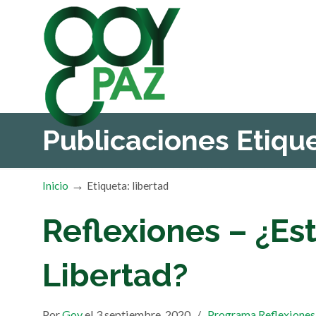
Publicaciones Etiq
→
Inicio
Etiqueta: libertad
Reflexiones – ¿E
Libertad?
Por
Goy
el 3 septiembre, 2020
/
Programa Reflexiones