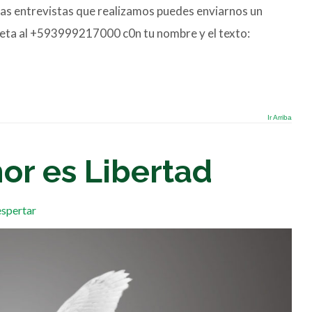
y las entrevistas que realizamos puedes enviarnos un
neta al +593999217000 c0n tu nombre y el texto:
Ir Arriba
or es Libertad
espertar