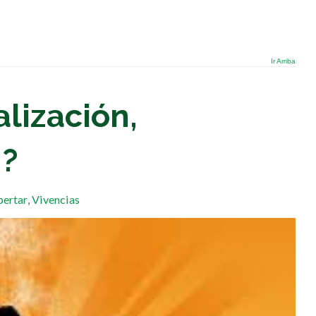
Ir Arriba
alización,
n?
pertar
,
Vivencias