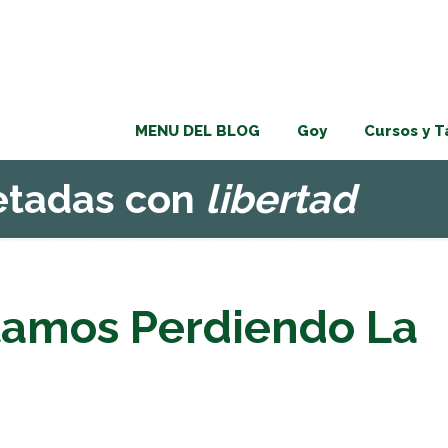
MENU DEL BLOG
Goy
Cursos y T
uetadas con
libertad
stamos Perdiendo La