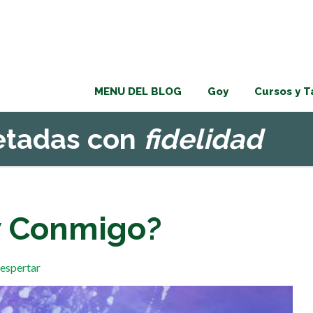
MENU DEL BLOG
Goy
Cursos y T
uetadas con
fidelidad
y Conmigo?
espertar