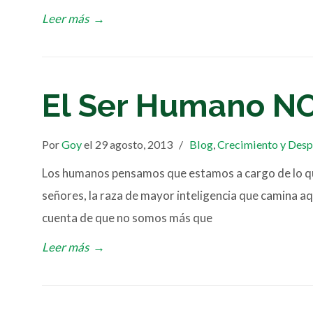
Leer más
→
El Ser Humano NO
Por
Goy
el 29 agosto, 2013
/
Blog
,
Crecimiento y Desp
Los humanos pensamos que estamos a cargo de lo qu
señores, la raza de mayor inteligencia que camina aq
cuenta de que no somos más que
Leer más
→