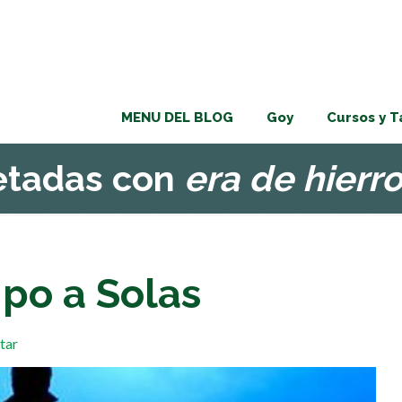
MENU DEL BLOG
Goy
Cursos y T
uetadas con
era de hierr
po a Solas
tar