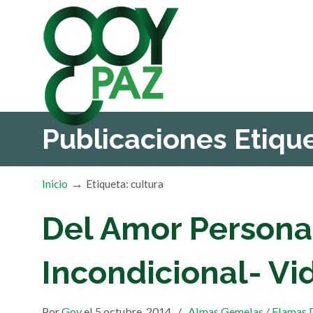
Publicaciones Etiq
→
Inicio
Etiqueta: cultura
Del Amor Persona
Incondicional- Vi
Por
Goy
el 5 octubre, 2014
/
Almas Gemelas / Flamas 