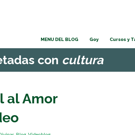
MENU DEL BLOG
Goy
Cursos y T
uetadas con
cultura
l al Amor
deo
Divinas
,
Blog
,
Videoblog