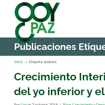
Publicaciones Etiq
→
Inicio
Etiqueta: anahata
Crecimiento Inter
del yo inferior y e
Por
Goy
el 7 octubre, 2019
/
Blog
,
Crecimiento y Desp