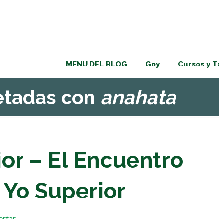
MENU DEL BLOG
Goy
Cursos y T
uetadas con
anahata
ior – El Encuentro
l Yo Superior
ertar