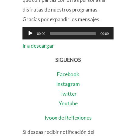
disfrutas de nuestros programas.
Gracias por expandir los mensajes.
Reproductor
00:00
00:00
de
Ir a descargar
audio
SIGUENOS
Facebook
Instagram
Twitter
Youtube
Ivoox de Reflexiones
Si deseas recibir notificación del