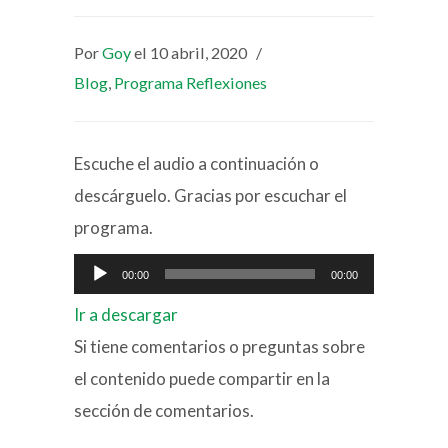
Por
Goy
el 10 abril, 2020
/
Blog
,
Programa Reflexiones
Escuche el audio a continuación o
descárguelo. Gracias por escuchar el
programa.
Reproductor
00:00
00:00
de
Ir a descargar
audio
Si tiene comentarios o preguntas sobre
el contenido puede compartir en la
sección de comentarios.