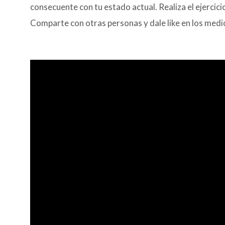
consecuente con tu estado actual. Realiza el ejercici
Comparte con otras personas y dale like en los medi