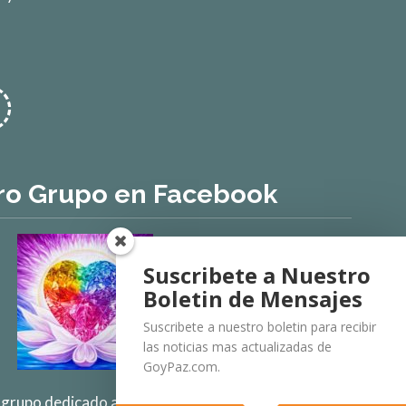
ro Grupo en Facebook
Suscribete a Nuestro
Boletin de Mensajes
Suscribete a nuestro boletin para recibir
las noticias mas actualizadas de
GoyPaz.com.
e grupo dedicado al tema de Flamas Divinas y Almas