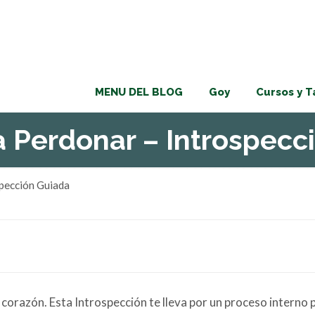
MENU DEL BLOG
Goy
Cursos y T
a Perdonar – Introspecc
spección Guiada
de corazón. Esta Introspección te lleva por un proceso intern