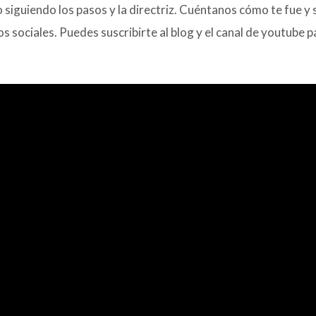
o siguiendo los pasos y la directriz. Cuéntanos cómo te fue y s
os sociales. Puedes suscribirte al blog y el canal de youtub