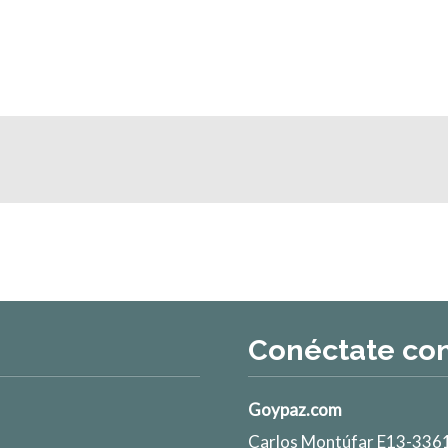
Conéctate co
Goypaz.com
Carlos Montúfar E13-3361