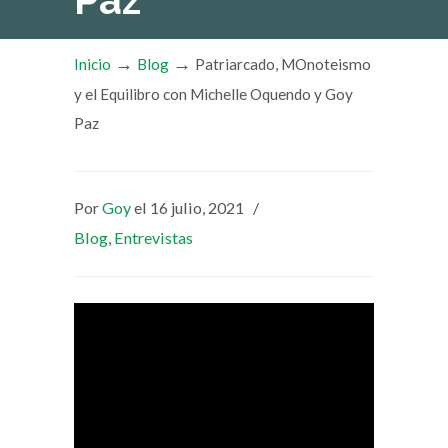
Paz
→
→
Inicio
Blog
Patriarcado, MOnoteismo
y el Equilibro con Michelle Oquendo y Goy
Paz
Por
Goy
el 16 julio, 2021
/
Blog
,
Entrevistas