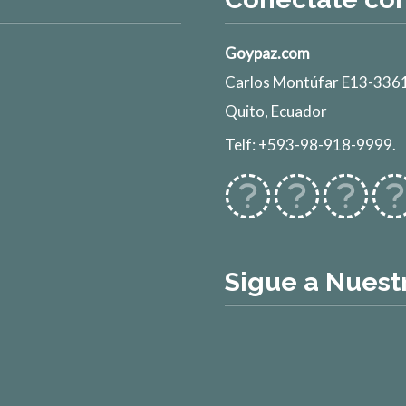
Goypaz.com
Carlos Montúfar E13-3361
Quito, Ecuador
Telf: +593-98-918-9999.
Sigue a Nuest