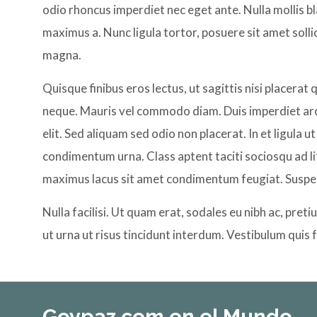
odio rhoncus imperdiet nec eget ante. Nulla mollis blan
maximus a. Nunc ligula tortor, posuere sit amet soll
magna.
Quisque finibus eros lectus, ut sagittis nisi placerat
neque. Mauris vel commodo diam. Duis imperdiet arcu e
elit. Sed aliquam sed odio non placerat. In et ligula 
condimentum urna. Class aptent taciti sociosqu ad l
maximus lacus sit amet condimentum feugiat. Suspen
Nulla facilisi. Ut quam erat, sodales eu nibh ac, pre
ut urna ut risus tincidunt interdum. Vestibulum quis 
Goypaz.com en el Mundo