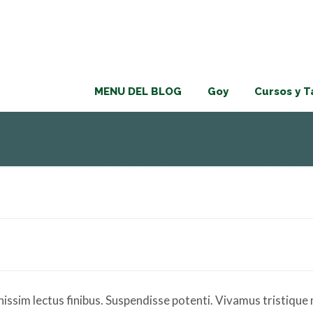
MENU DEL BLOG
Goy
Cursos y T
nissim lectus finibus. Suspendisse potenti. Vivamus tristique 