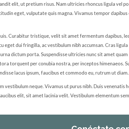
dit elit, ut pretium risus. Nam ultricies rhoncus ligula vel po
icitudin eget, vulputate quis magna. Vivamus tempor dapibus 
 quis. Curabitur tristique, velit sit amet fermentum dapibus, l
get dui fringilla, ac vestibulum nibh accumsan. Cras ligula d
ut urna dictum porta. Suspendisse ultricies nunc sit amet quam 
itora torquent per conubia nostra, per inceptos himenaeos. Su
disse lacus ipsum, faucibus et commodo eu, rutrum ut diam. 
tium vestibulum neque. Vivamus ut purus nibh. Duis venenatis h
faucibus elit, sit amet lacinia velit. Vestibulum elementum se
Conéctate co