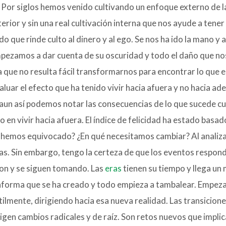
e. Por siglos hemos venido cultivando un enfoque externo de l
erior y sin una real cultivación interna que nos ayude a tener
que rinde culto al dinero y al ego. Se nos ha ido la mano y 
pezamos a dar cuenta de su oscuridad y todo el daño que no
que no resulta fácil transformarnos para encontrar lo que
aluar el efecto que ha tenido vivir hacia afuera y no hacia ad
, aun así podemos notar las consecuencias de lo que sucede 
 en vivir hacia afuera. El índice de felicidad ha estado basa
os hemos equivocado? ¿En qué necesitamos cambiar? Al analiza
 Sin embargo, tengo la certeza de que los eventos responden
ron y se siguen tomando. Las
eras
tienen su tiempo y llega un
taforma que se ha creado y todo empieza a tambalear. Empeza
tilmente, dirigiendo hacia esa nueva realidad. Las transicion
igen cambios radicales y de raíz. Son retos nuevos que implic