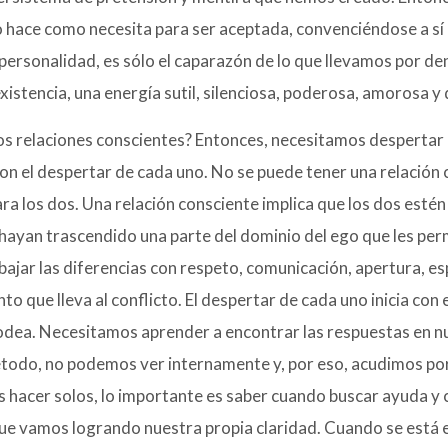
o hace como necesita para ser aceptada, convenciéndose a s
personalidad, es sólo el caparazón de lo que llevamos por de
existencia, una energía sutil, silenciosa, poderosa, amorosa 
 relaciones conscientes? Entonces, necesitamos despertar esa
on el despertar de cada uno. No se puede tener una relación 
ara los dos. Una relación consciente implica que los dos esté
hayan trascendido una parte del dominio del ego que les perm
bajar las diferencias con respeto, comunicación, apertura, e
to que lleva al conflicto. El despertar de cada uno inicia c
odea. Necesitamos aprender a encontrar las respuestas en nue
todo, no podemos ver internamente y, por eso, acudimos por 
hacer solos, lo importante es saber cuando buscar ayuda y c
e vamos logrando nuestra propia claridad. Cuando se está en 