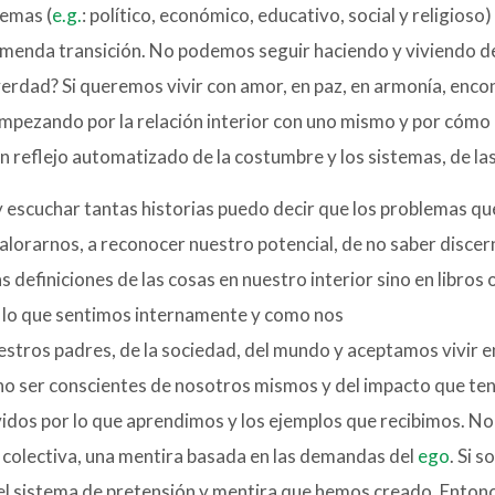
temas (
e.g.
: político, económico, educativo, social y religioso
emenda transición. No podemos seguir haciendo y viviendo d
erdad? Si queremos vivir con amor, en paz, en armonía, encon
mpezando por la relación interior con uno mismo y por cómo
un reflejo automatizado de la costumbre y los sistemas, de la
 escuchar tantas historias puedo decir que los problemas que
alorarnos, a reconocer nuestro potencial, de no saber discern
definiciones de las cosas en nuestro interior sino en libros 
 lo que sentimos internamente y como nos
tros padres, de la sociedad, del mundo y aceptamos vivir en
 no ser conscientes de nosotros mismos y del impacto que t
dos por lo que aprendimos y los ejemplos que recibimos. No
colectiva, una mentira basada en las demandas del
ego
. Si 
el sistema de pretensión y mentira que hemos creado. Entonc