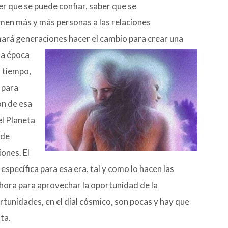
 que se puede confiar, saber que se
men más y más personas a las relaciones
omará generaciones hacer el cambio para crear una
ta época
o tiempo,
 para
ón de esa
el Planeta
 de
ones. El
específica para esa era, tal y como lo hacen las
ahora para aprovechar la oportunidad de la
rtunidades, en el dial cósmico, son pocas y hay que
ta.