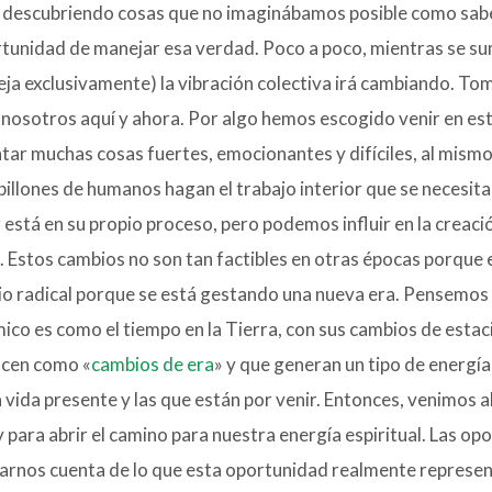
descubriendo cosas que no imaginábamos posible como saber
rtunidad de manejar esa verdad. Poco a poco, mientras se su
reja exclusivamente) la vibración colectiva irá cambiando. T
n nosotros aquí y ahora. Por algo hemos
escogido venir en es
ntar muchas cosas fuertes, emocionantes y difíciles, al mism
 billones de humanos hagan el trabajo interior que se necesita
 está en su propio proceso, pero podemos influir en la creaci
. Estos cambios no son tan factibles en otras épocas porque 
mbio radical porque se está gestando una nueva era. Pensemos
co es como el tiempo en la Tierra, con sus cambios de estaci
ocen como «
cambios de era
» y que generan un tipo de energía 
vida presente y las que están por venir. Entonces, venimos 
para abrir el camino para nuestra energía espiritual. Las opo
darnos cuenta de lo que esta oportunidad realmente represen