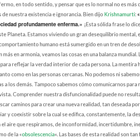
fermo, en todo sentido, y pensar que es lo normal no es más
 de nuestra existencia e ignorancia. Bien dijo
Krishnamurti
:
«
ociedad profundamente enferma.»
¡Esta sólida frase lo dic
ste Planeta. Estamos viviendo un gran desequilibrio mental, em
l comportamiento humano está sumergido en un tren de desola
n más en armonía, veamos las cosas en una balanza mundial. 
para reflejar la verdad interior de cada persona. La mentira
tanto como en las personas cercanas. No podemos ni sabem
 a los demás. Tampoco sabemos cómo comunicarnos para res
vista. Comprender nuestra disfuncionalidad puede no result
buscar caminos para crear una nueva realidad, tan deseada por
ar y coexistir sobre la cual se edifica, constantemente, la 
 el aire que respiramos, de inconformidad, incertidumbre, ines
mo de la «
obsolescencia
«. Las bases de esta realidad son tan