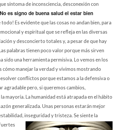
 que síntoma de inconsciencia, desconexión con
No es signo de buena salud el estar bien
e todo! Es evidente que las cosas no andan bien, para
ocional y espiritual que se refleja en las diversas
ción y desconcierto totales y, a pesar de que hay
Las palabras tienen poco valor porque más sirven
 ha sido una herramienta permisiva. Lo vemos en los
os cómo manejar la verdad y vivimos mostrando
olver conflictos porque estamos a la defensiva o
ar agradable pero, si queremos cambios,
 la mayoría. La humanidad está atrapada en el hábito
desazón generalizada. Unas personas estarán mejor
tabilidad, inseguridad y tristeza. Se siente la
 fuertes