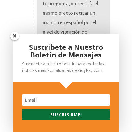
tu pregunta, no tendría el
mismo efecto recitar un
mantra en español por el
nivel de vibración del
idioma. El Sanskrito es el
Suscribete a Nuestro
origen de la mayor parte de
Boletin de Mensajes
idiomas modernos y es muy
Suscribete a nuestro boletin para recibir las
poderoso. El latín también
noticias mas actualizadas de GoyPaz.com.
es poderoso pero no al nivel
del sanskrito. Son idiomas
que fueron creados en
mayor alineación con el
SUSCRIBIRME!
espíritu, por eso tienen la
fuerza que tienen. Intenta