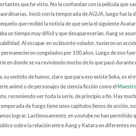
ortantes que he visto. No la confundan con la película que sac
raordinarias. Inició con la temporada de AGUA, luego fue la 
pequeño que recibió la noticia de que sería el siguiente Ava
aba un tiempo muy difícil y que desaparecerían. Aang se asus
bilidad. Al escapar en su bisonte volador, tuvieron un accid
y permanecieron congelados por 100 años. Luego de eso fuer
erie en donde se va reviviendo mucho de lo que pasó durante
, su sentido de humor, claro que para eso existe Soka, es el m
erie animé o de personajes de ciencia ficción como el
Maestr
te, recomiendo ver toda la serie, de principio a fin. Hay much
 temporada de fuego tiene unos capítulos llenos de acción, 
éramos lograr. Lastimosamente, en youtube no han permitido q
mpático sobre la relación entre Aang y Katara en diferentes m