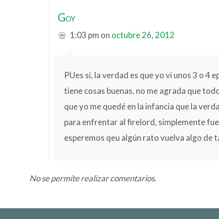
Goy
1:03 pm
on
octubre 26, 2012
PUes si, la verdad es que yo vi unos 3 o 4 
tiene cosas buenas, no me agrada que todo 
que yo me quedé en la infancia que la verd
para enfrentar al firelord, simplemente fue
esperemos qeu algún rato vuelva algo de ta
No se permite realizar comentarios.