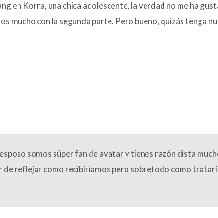
Aang en Korra, una chica adolescente, la verdad no me ha gus
mos mucho con la segunda parte. Pero bueno, quizás tenga n
esposo somos súper fan de avatar y tienes razón dista mucho 
tar de reflejar como recibiríamos pero sobretodo como tratar