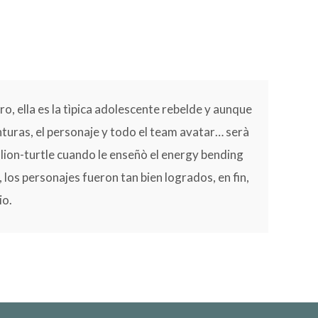
o, ella es la tìpica adolescente rebelde y aunque
nturas, el personaje y todo el team avatar… serà
lion-turtle cuando le enseñò el energy bending
 los personajes fueron tan bien logrados, en fin,
io.