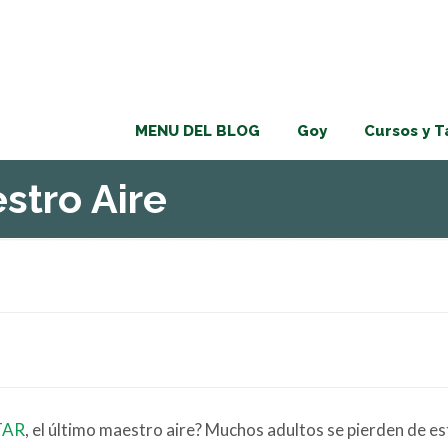
MENU DEL BLOG
Goy
Cursos y T
estro Aire
TAR
, el último maestro aire? Muchos adultos se pierden de est