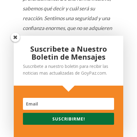
sabemos qué decir y cuál será su
reacción. Sentimos una seguridad y una
confianza enormes, que no se adquieren
en días, semanas o meses. Pero el
Suscribete a Nuestro
reconocimiento se da casi siempre de un
Boletin de Mensajes
modo lento y sutil. La conciencia se
Suscribete a nuestro boletin para recibir las
ilumina a medida que el velo se va
noticias mas actualizadas de GoyPaz.com.
descorriendo. No todo el mundo está
preparado para percatarse al instante.
Hay que esperar el momento adecuado,
y la persona que se da cuenta primero
tiene que ser paciente. Gracias a una
SUSCRIBIRME!
mirada, un sueño, un recuerdo o un
sentimiento podemos llegar a reconocer